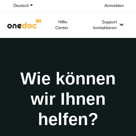
Untermenü für Übersetzungen anzeigen
Deutsch
Anmelden
Hilfe-
Support
Center
kontaktieren
Unterm
Wie können
wir Ihnen
helfen?